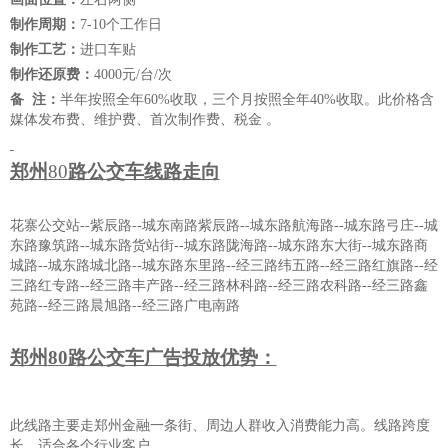
制作周期：
7-10个工作日
制作工艺：
进口车贴
制作还原费：
4000元/台/次
备
注：
半年按照全年
60
%收取，三个月按照全年40%收取。
此价格含
媒体发布费、维护费、
首次制作费
、
税金
。
郑州
80
路公交车线路走向
花寨公交站
--紫辰路--城东南路紫辰路--城东路航海路--城东路弓庄--城
东路豫筑路--城东路货站街--城东路陇海路--城东路东大街--城东路商
城路--城东路城北路--城东路东里路--经三路纬五路--经三路红旗路--经
三路红专路--经三路丰产路--经三路林科路--经三路农科路--经三路鑫
苑路--经三路晨旭路--经三路广电南路
郑州
80路公交车广告投放优势：
此线路主要走郑州金融一条街、周边人群收入消费能力高。线路跨度
长
，
适合各个行业客户
。