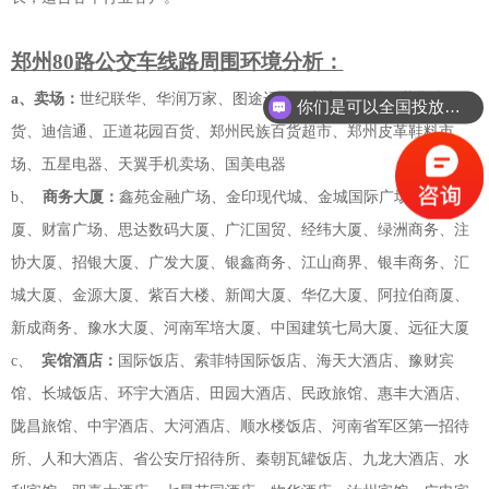
郑州
80
路公交车
线路周围环境分析：
a、
卖场：
世纪联华、华润万家、图途运动、龙之杰运动、紫荆山百
你们是可以全国投放吗？
货、迪信通、正道花园百货、郑州民族百货超市、郑州皮革鞋料市
场、五星电器、天翼手机卖场、国美电器
b、
商务大厦：
鑫苑金融广场、金印现代城、金城国际广场、冰熊大
厦、财富广场、思达数码大厦、广汇国贸、经纬大厦、绿洲商务、注
协大厦、招银大厦、广发大厦、银鑫商务、江山商界、银丰商务、汇
城大厦、金源大厦、紫百大楼、新闻大厦、华亿大厦、阿拉伯商厦、
新成商务、豫水大厦、河南军培大厦、中国建筑七局大厦、远征大厦
c、
宾馆酒店：
国际饭店、索菲特国际饭店、海天大酒店、豫财宾
馆、长城饭店、环宇大酒店、田园大酒店、民政旅馆、惠丰大酒店、
陇昌旅馆、中宇酒店、大河酒店、顺水楼饭店、河南省军区第一招待
所、人和大酒店、省公安厅招待所、秦朝瓦罐饭店、九龙大酒店、水