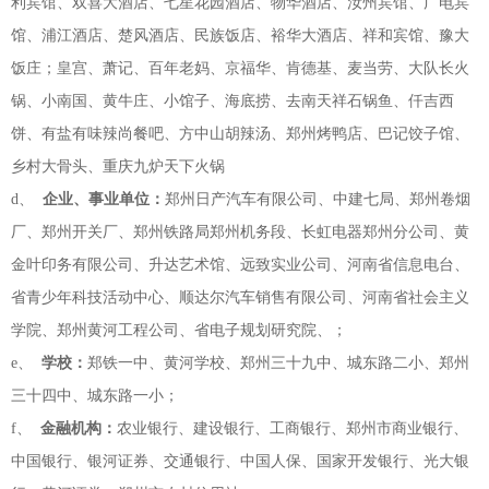
利宾馆、双喜大酒店、七星花园酒店、物华酒店、汝州宾馆、广电宾
馆、浦江酒店、楚风酒店、民族饭店、裕华大酒店、祥和宾馆、豫大
饭庄；皇宫、萧记、百年老妈、京福华、肯德基、麦当劳、大队长火
锅、小南国、黄牛庄、小馆子、海底捞、去南天祥石锅鱼、仟吉西
饼、有盐有味辣尚餐吧、方中山胡辣汤、郑州烤鸭店、巴记饺子馆、
乡村大骨头、重庆九炉天下火锅
d、
企业、事业单位：
郑州日产汽车有限公司、中建七局、郑州卷烟
厂、郑州开关厂、郑州铁路局郑州机务段、长虹电器郑州分公司、黄
金叶印务有限公司、升达艺术馆、远致实业公司、河南省信息电台、
省青少年科技活动中心、顺达尔汽车销售有限公司、河南省社会主义
学院、郑州黄河工程公司、省电子规划研究院、；
e、
学校：
郑铁一中、黄河学校、郑州三十九中、城东路二小、郑州
三十四中、城东路一小；
f、
金融机构：
农业银行、建设银行、工商银行、郑州市商业银行、
中国银行、银河证券、交通银行、中国人保、国家开发银行、光大银