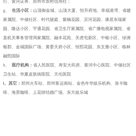
行、黄河证券、郑州市农村信用社；
g、
生活小区：
山顶御金城、山顶大厦、恒升府地、幸福港湾、省建
家属院、中储社区、时代骏庭、紫楠花园、滨河花园、康居东瑞家
园、隆达小区、宇通花园、省卫生厅家属院、省广播电视家属院、省
直机关事务管理局家属院、融丰花苑、关虎屯新区、中银小区、绿洲
银郡、金城国际广场、黄委天府小区、恒熙花园、东文雅小区、格林
融熙国际
h、
医疗机构：
省人民医院、寿安大药房、黄河中心医院、中储社区
卫生站、华夏皮肤病医院、天伦医院
i、其它：
郑州火车站、郑州客运南站、金色年华娱乐机构、洛卡咖
啡、海景咖啡、上花轿结婚广场、东方娱乐城