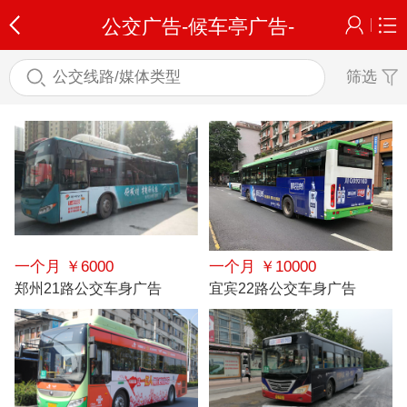
公交广告-候车亭广告-
公交站台广告-公交车
筛选
内广告-投公交
一个月 ￥6000
一个月 ￥10000
郑州21路公交车身广告
宜宾22路公交车身广告