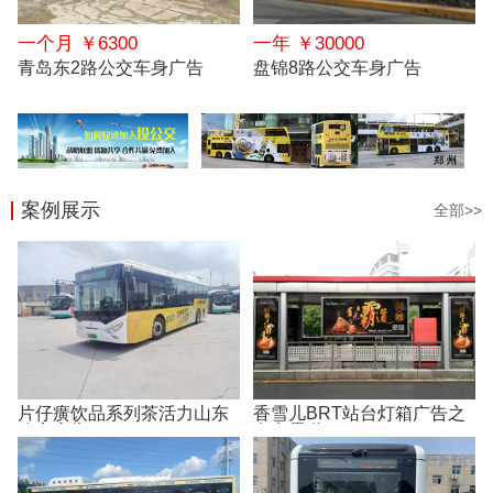
一个月 ￥6300
一年 ￥30000
青岛东2路公交车身广告
盘锦8路公交车身广告
案例展示
全部>>
片仔癀饮品系列茶活力山东
香雪儿BRT站台灯箱广告之
公交广告
有点霸道