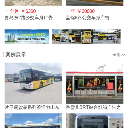
一个月 ￥6300
一年 ￥30000
青岛东2路公交车身广告
盘锦8路公交车身广告
案例展示
全部>>
片仔癀饮品系列茶活力山东
香雪儿BRT站台灯箱广告之
公交广告
有点霸道